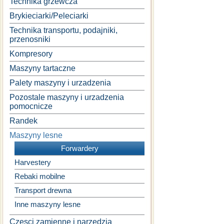
Technika grzewcza
Brykieciarki/Peleciarki
Technika transportu, podajniki,
przenosniki
Kompresory
Maszyny tartaczne
Palety maszyny i urzadzenia
Pozostale maszyny i urzadzenia
pomocnicze
Randek
Maszyny lesne
Forwardery
Harvestery
Rebaki mobilne
Transport drewna
Inne maszyny lesne
Czesci zamienne i narzedzia