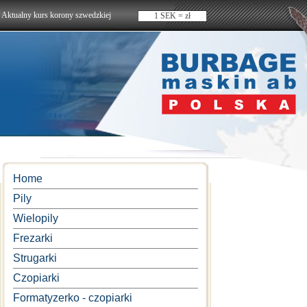
Aktualny kurs korony szwedzkiej
1 SEK = zł
Home
Pily
Wielopily
Frezarki
Strugarki
Czopiarki
Formatyzerko - czopiarki