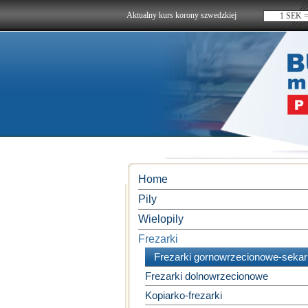
Aktualny kurs korony szwedzkiej
1 SEK =
Home
Pily
Wielopily
Frezarki
Frezarki gornowrzecionowe-sekar
Frezarki dolnowrzecionowe
Kopiarko-frezarki