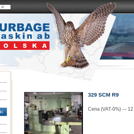
 zł
329 SCM R9
Cena (VAT-0%) --- 1
ki