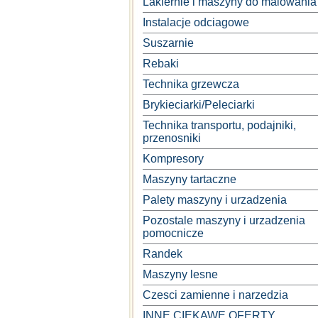
Lakiernie i maszyny do malowania
Instalacje odciagowe
Suszarnie
Rebaki
Technika grzewcza
Brykieciarki/Peleciarki
Technika transportu, podajniki,
przenosniki
Kompresory
Maszyny tartaczne
Palety maszyny i urzadzenia
Pozostale maszyny i urzadzenia
pomocnicze
Randek
Maszyny lesne
Czesci zamienne i narzedzia
INNE CIEKAWE OFERTY