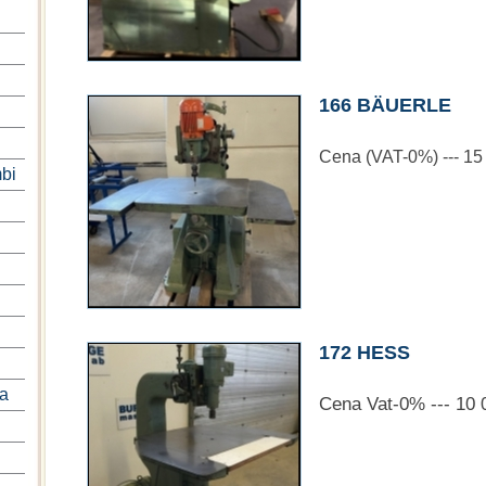
166 BÄUERLE
Cena (VAT-0%) --- 1
bi
172 HESS
na
Cena Vat-0% --- 10 