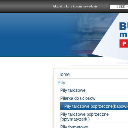
Aktualny kurs korony szwedzkiej
1 SEK =
Home
Pily
Pily tarczowe
Pilarka do uciosow
Pily tarczowe poprzeczne(kapowk
Pily tarczowe poprzeczne
(optymatyzerki)
Pily formatowe