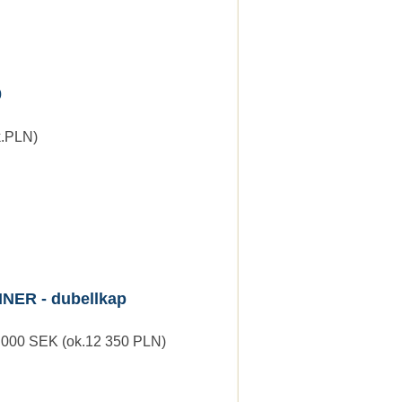
0
k.PLN)
NER - dubellkap
5 000 SEK (ok.12 350 PLN)