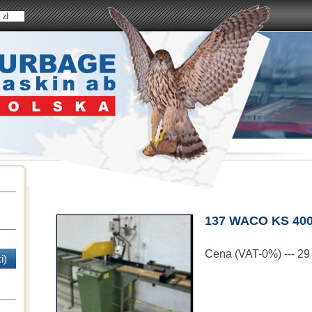
 zł
137 WACO KS 40
Cena (VAT-0%) --- 29
i)